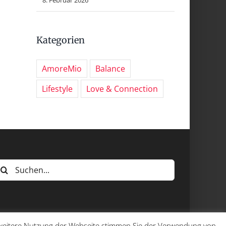
Kategorien
AmoreMio
Balance
Lifestyle
Love & Connection
uche
ach:
e weitere Nutzung der Webseite stimmen Sie der Verwendung von