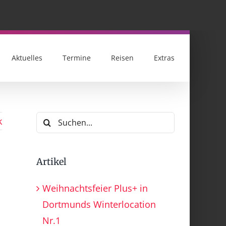
Aktuelles
Termine
Reisen
Extras
Suche
k
nach:
Artikel
Weihnachtsfeier Plus+ in
Dortmunds Winterlocation
Nr.1