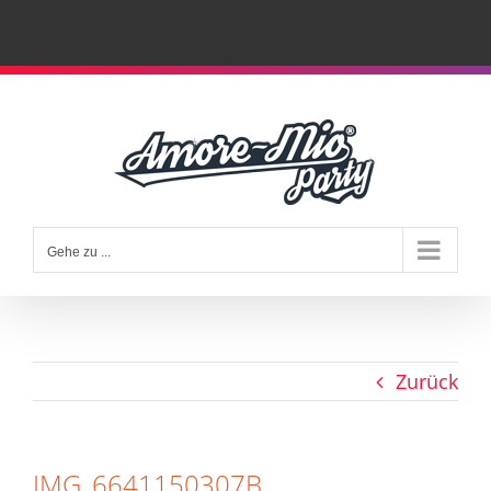
Zum
Inhalt
springen
Gehe zu ...
Zurück
IMG_6641150307B