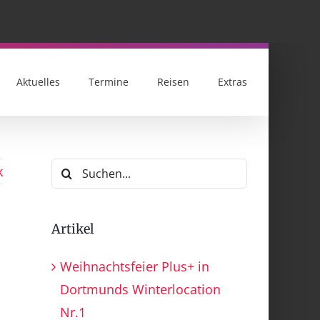
Aktuelles
Termine
Reisen
Extras
Suche
k
nach:
Artikel
Weihnachtsfeier Plus+ in
Dortmunds Winterlocation
Nr.1