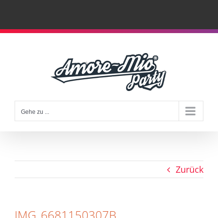
Zum
Inhalt
springen
Gehe zu ...
Zurück
IMG_6681150307B