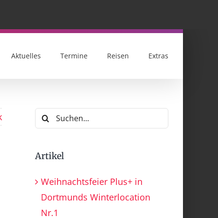
Aktuelles
Termine
Reisen
Extras
Suche
k
nach:
Artikel
Weihnachtsfeier Plus+ in
Dortmunds Winterlocation
Nr.1