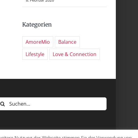
Kategorien
AmoreMio
Balance
Lifestyle
Love & Connection
uche
ach:
e weitere Nutzung der Webseite stimmen Sie der Verwendung von