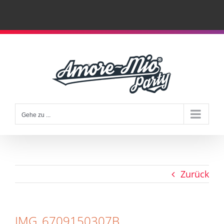
Zum
Inhalt
springen
Gehe zu ...
Zurück
IMG_6709150307B