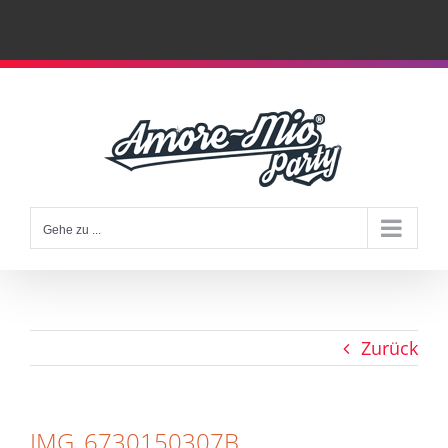
Zum
Inhalt
springen
Gehe zu ...
Zurück
IMG_6730150307B