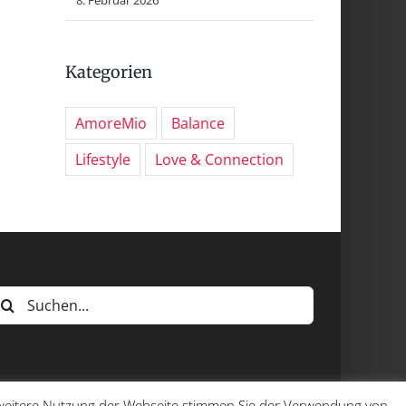
Kategorien
AmoreMio
Balance
Lifestyle
Love & Connection
uche
ach:
e weitere Nutzung der Webseite stimmen Sie der Verwendung von