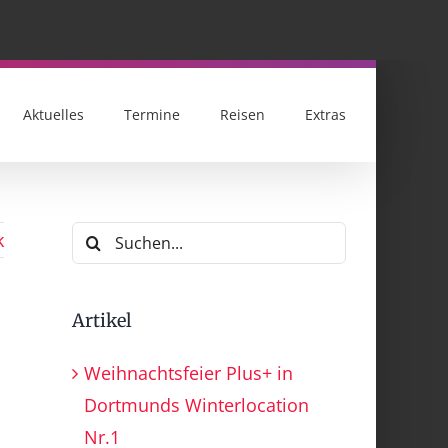
Aktuelles
Termine
Reisen
Extras
Suche
k
nach:
Artikel
Weihnachtsfeier Plus+ in
Dortmunds Winterlocation
Nr.1