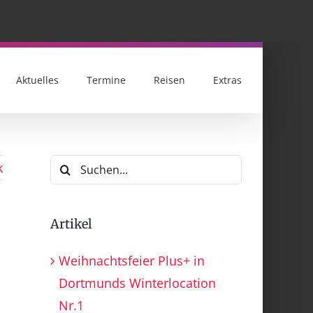
Aktuelles
Termine
Reisen
Extras
Suche
k
nach:
Artikel
Weihnachtsfeier Plus+ in
Dortmunds Winterlocation
Nr.1