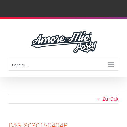
Zum
Inhalt
springen
Gehe zu ...
Zurück
IMG_8030150404B