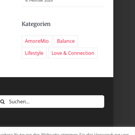
Kategorien
AmoreMio
Balance
Lifestyle
Love & Connection
uche
ach:
e weitere Nutzung der Webseite stimmen Sie der Verwendung von