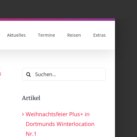
Aktuelles
Termine
Reisen
Extras
Suche
k
nach:
Artikel
Weihnachtsfeier Plus+ in
Dortmunds Winterlocation
Nr.1