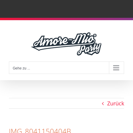
Zum
Inhalt
springen
Gehe zu ...
Zurück
IMG_8041150404B