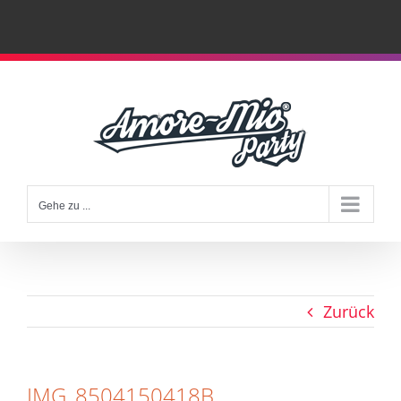
Zum
Inhalt
springen
Gehe zu ...
Zurück
IMG_8504150418B