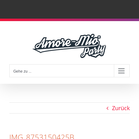
Zum
Inhalt
springen
Gehe zu ...
Zurück
IMG_8753150425B