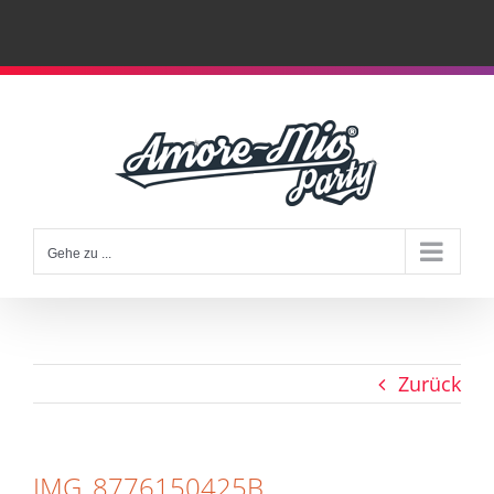
Zum
Inhalt
springen
Gehe zu ...
Zurück
IMG_8776150425B