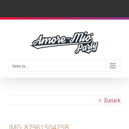
Zum
Inhalt
springen
Gehe zu ...
Zurück
IMG_8796150425B