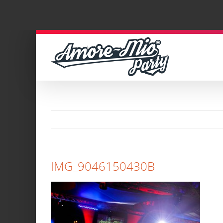
Zum
Inhalt
springen
IMG_9046150430B