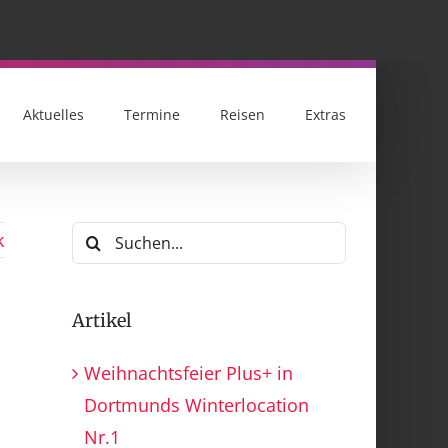
Aktuelles
Termine
Reisen
Extras
Suche
k
nach:
Artikel
Weihnachtsfeier Plus+ in
Dortmunds Winterlocation
Nr.1