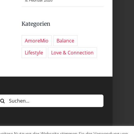
Kategorien
AmoreMio
Balance
Lifestyle
Love & Connection
uche
ach:
e weitere Nutzung der Webseite stimmen Sie der Verwendung von