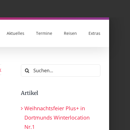
Aktuelles
Termine
Reisen
Extras
Suche
k
nach:
Artikel
Weihnachtsfeier Plus+ in
Dortmunds Winterlocation
Nr.1