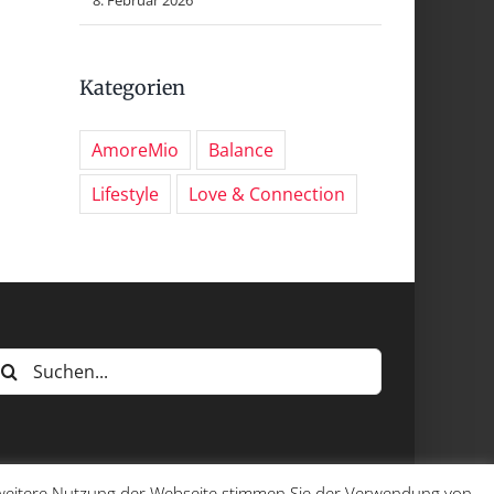
Kategorien
AmoreMio
Balance
Lifestyle
Love & Connection
uche
ach:
e weitere Nutzung der Webseite stimmen Sie der Verwendung von