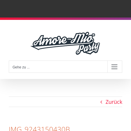
Zum
Inhalt
springen
Gehe zu ...
Zurück
IMG_9243150430B