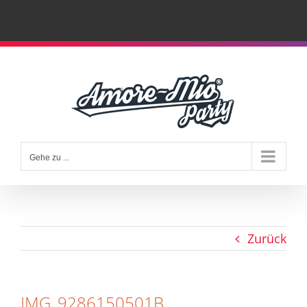
Zum
Inhalt
springen
Gehe zu ...
Zurück
IMG_9286150501B