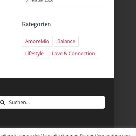
Kategorien
AmoreMio
Balance
Lifestyle
Love & Connection
uche
ach:
e weitere Nutzung der Webseite stimmen Sie der Verwendung von