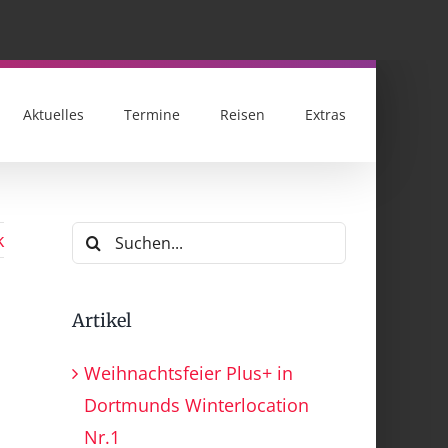
Aktuelles
Termine
Reisen
Extras
Suche
k
nach:
Artikel
Weihnachtsfeier Plus+ in
Dortmunds Winterlocation
Nr.1