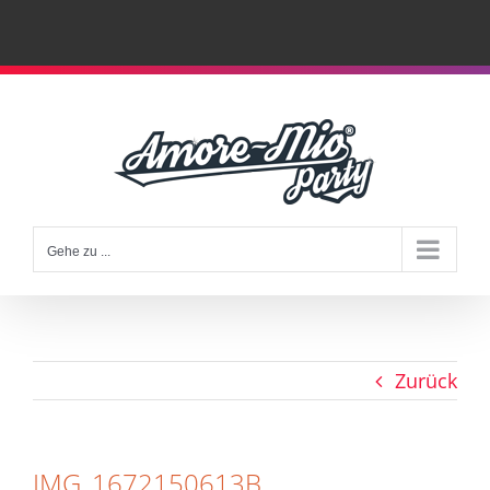
Zum
Inhalt
springen
Gehe zu ...
Zurück
IMG_1672150613B