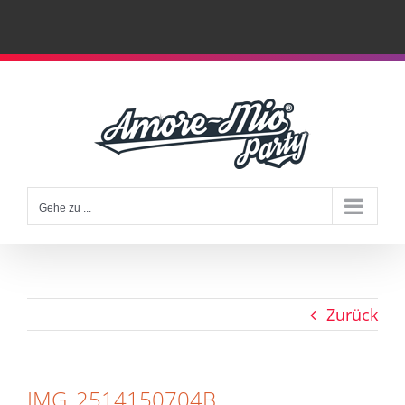
Zum
Inhalt
springen
Gehe zu ...
Zurück
IMG_2514150704B