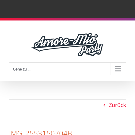
Zum
Inhalt
springen
Gehe zu ...
Zurück
IMG_2553150704B