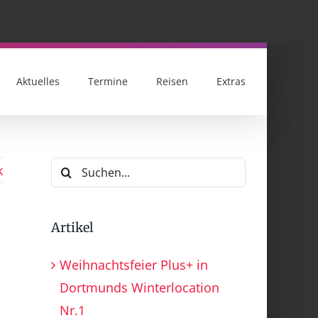
Aktuelles
Termine
Reisen
Extras
Suche
k
nach:
Artikel
Weihnachtsfeier Plus+ in
Dortmunds Winterlocation
Nr.1