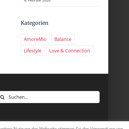
Kategorien
AmoreMio
Balance
Lifestyle
Love & Connection
uche
ach:
e weitere Nutzung der Webseite stimmen Sie der Verwendung von