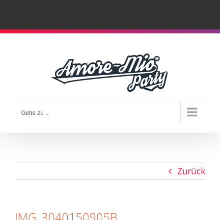
Zum
Inhalt
springen
Gehe zu ...
Zurück
IMG_3040150905B