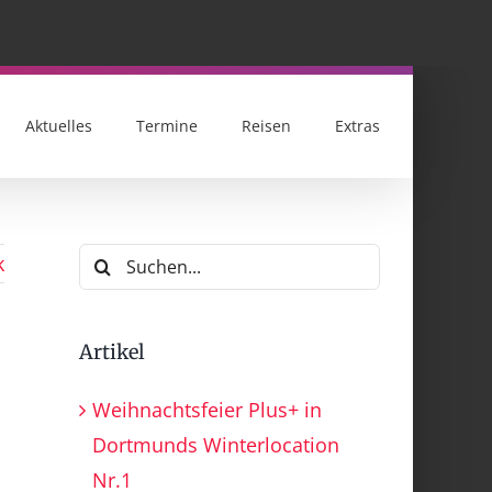
Aktuelles
Termine
Reisen
Extras
Suche
k
nach:
Artikel
Weihnachtsfeier Plus+ in
Dortmunds Winterlocation
Nr.1