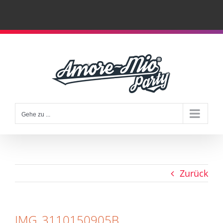
Zum
Inhalt
springen
Gehe zu ...
Zurück
IMG_3110150905B