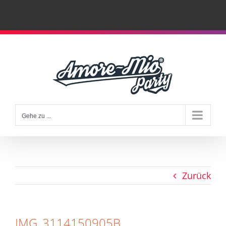
Zum
Inhalt
springen
Gehe zu ...
Zurück
IMG_3114150905B