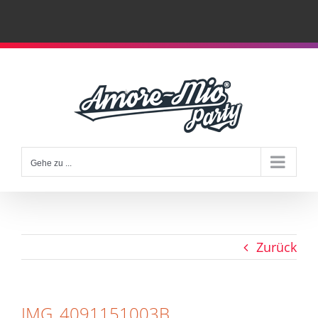
Zum
Inhalt
springen
Gehe zu ...
Zurück
IMG_4091151003B