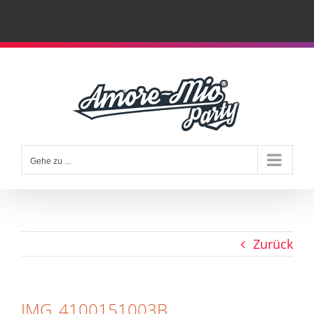
Zum
Inhalt
springen
Gehe zu ...
Zurück
IMG_4100151003B