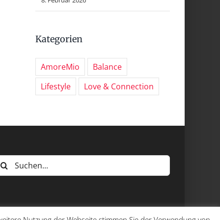
Kategorien
AmoreMio
Balance
Lifestyle
Love & Connection
uche
ach:
e weitere Nutzung der Webseite stimmen Sie der Verwendung von