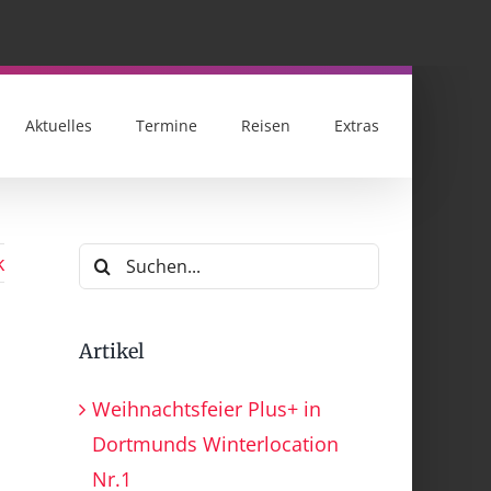
Aktuelles
Termine
Reisen
Extras
Suche
k
nach:
Artikel
Weihnachtsfeier Plus+ in
Dortmunds Winterlocation
Nr.1