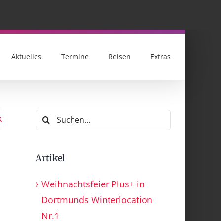
Aktuelles
Termine
Reisen
Extras
Suche
k
nach:
Artikel
Weihnachtsfeier Plus+ in
Dortmunds Winterlocation
Nr.1