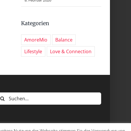
Kategorien
AmoreMio
Balance
Lifestyle
Love & Connection
uche
ach:
e weitere Nutzung der Webseite stimmen Sie der Verwendung von