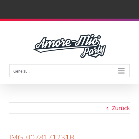
Zum
Inhalt
springen
Gehe zu ...
Zurück
IMG_0078171231B