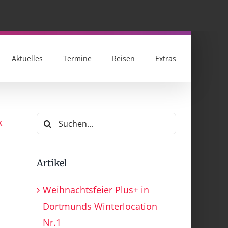
Aktuelles
Termine
Reisen
Extras
Suche
k
nach:
Artikel
Weihnachtsfeier Plus+ in
Dortmunds Winterlocation
Nr.1