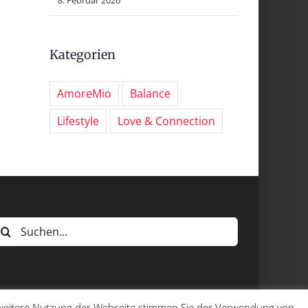
Kategorien
AmoreMio
Balance
Lifestyle
Love & Connection
uche
ach:
e weitere Nutzung der Webseite stimmen Sie der Verwendung von