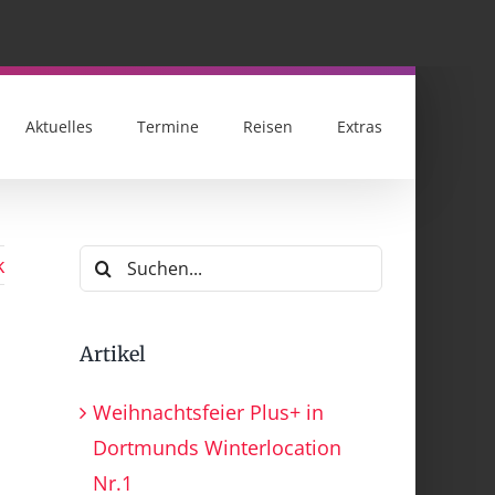
Aktuelles
Termine
Reisen
Extras
Suche
k
nach:
Artikel
Weihnachtsfeier Plus+ in
Dortmunds Winterlocation
Nr.1