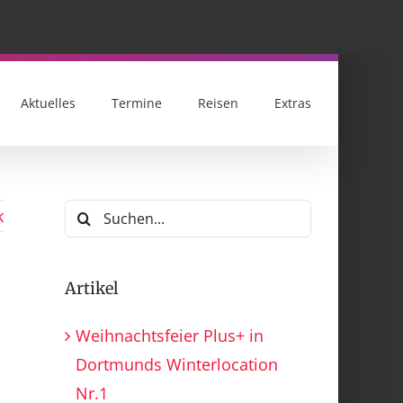
Aktuelles
Termine
Reisen
Extras
Suche
k
nach:
Artikel
Weihnachtsfeier Plus+ in
Dortmunds Winterlocation
Nr.1