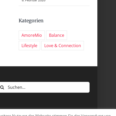
Kategorien
AmoreMio
Balance
Lifestyle
Love & Connection
uche
ach:
e weitere Nutzung der Webseite stimmen Sie der Verwendung von