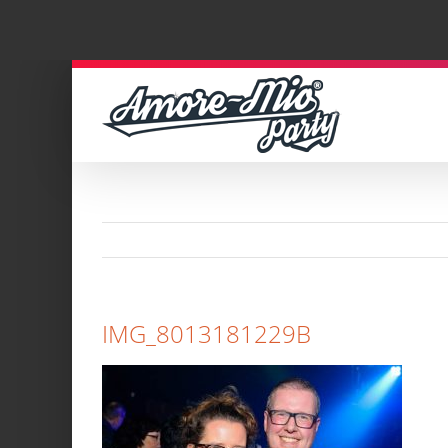
Zum
Inhalt
springen
IMG_8013181229B