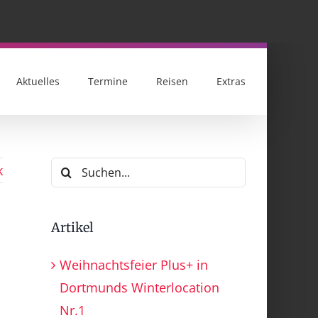
Aktuelles
Termine
Reisen
Extras
Suche
k
nach:
Artikel
Weihnachtsfeier Plus+ in
Dortmunds Winterlocation
Nr.1