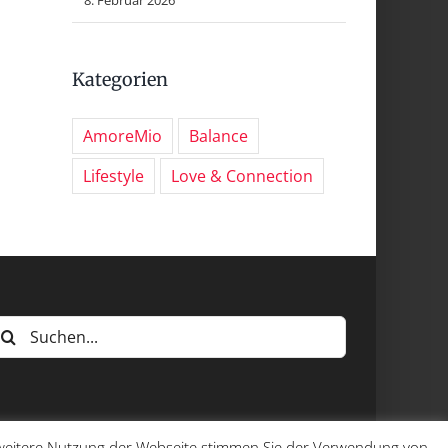
Kategorien
AmoreMio
Balance
Lifestyle
Love & Connection
uche
ach:
e weitere Nutzung der Webseite stimmen Sie der Verwendung von