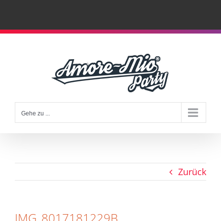
Zum
Inhalt
springen
Gehe zu ...
Zurück
IMG_8017181229B