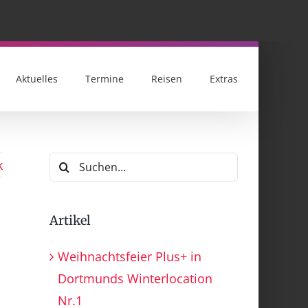
Aktuelles
Termine
Reisen
Extras
Suche
k
nach:
Artikel
Weihnachtsfeier Plus+ in
Dortmunds Winterlocation
Nr.1