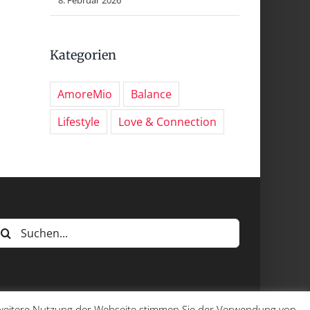
Kategorien
AmoreMio
Balance
Lifestyle
Love & Connection
uche
ach:
e weitere Nutzung der Webseite stimmen Sie der Verwendung von