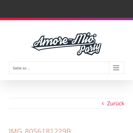
Zum
Inhalt
springen
Gehe zu ...
Zurück
IMG_8056181229B