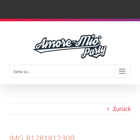
Zum
Inhalt
springen
Gehe zu ...
Zurück
IMG_8128181230B