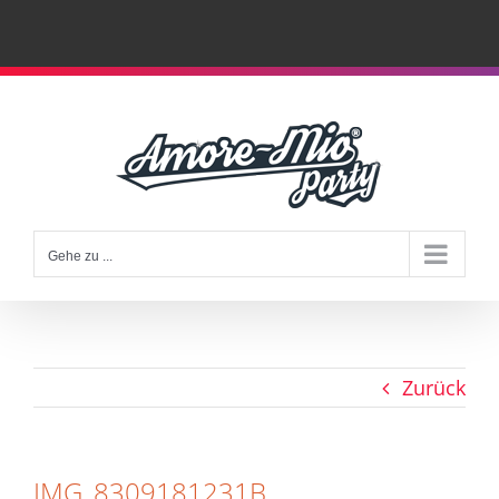
Zum
Inhalt
springen
Gehe zu ...
Zurück
IMG_8309181231B