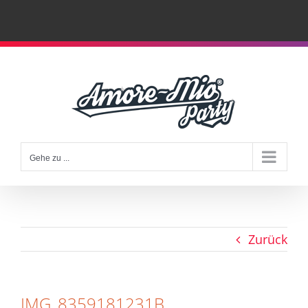
Zum
Inhalt
springen
Gehe zu ...
Zurück
IMG_8359181231B