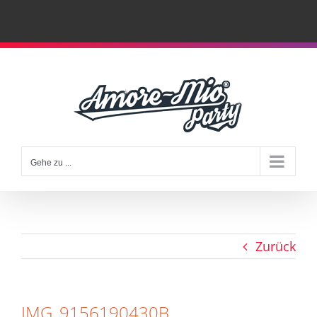
Zum
Inhalt
springen
Gehe zu ...
Zurück
IMG_9156190430B