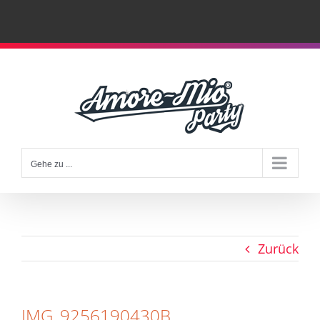
Zum
Inhalt
springen
Gehe zu ...
Zurück
IMG_9256190430B