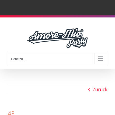
Zum
Inhalt
springen
Gehe zu ...
Zurück
43