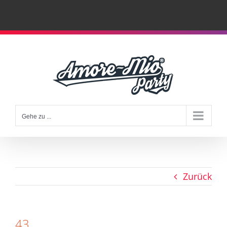
Zum
Inhalt
springen
Gehe zu ...
Zurück
43