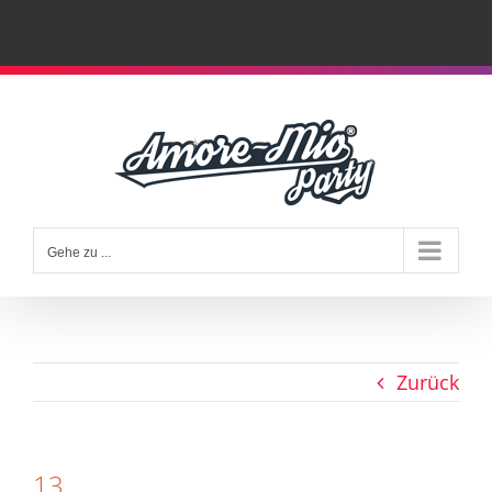
Zum
Inhalt
springen
Gehe zu ...
Zurück
13