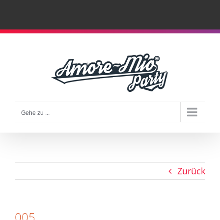
Zum
Inhalt
springen
Gehe zu ...
Zurück
005